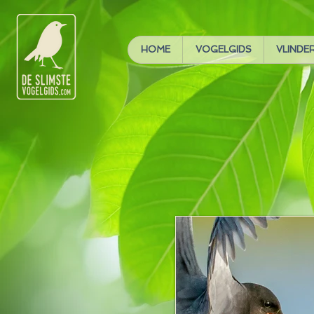
HOME
VOGELGIDS
VLINDE