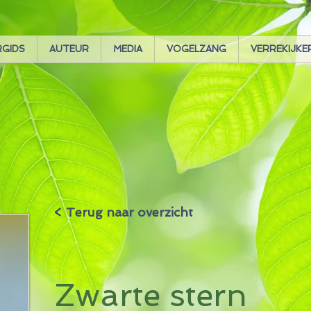
RGIDS
AUTEUR
MEDIA
VOGELZANG
VERREKIJKE
< Terug naar overzicht
Zwarte stern