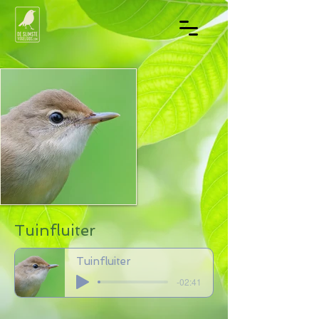
Tuinfluiter
Tuinfluiter
-02:41