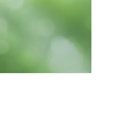
© 2026 - De slimste vogelgids
Uitgeverij Houtekiet I Schaliënstraat 1 bus 11 I
2000 Antwerpen I
+32 (0) 3 355 28 35
I