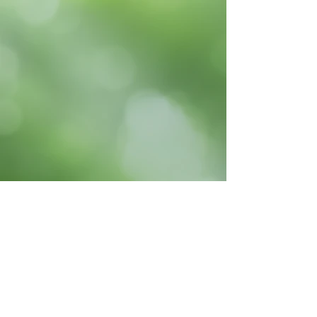
© 2026 - De slimste vogelgids
Uitgeverij Houtekiet I Schaliënstraat 1 bus 11 I
2000 Antwerpen I
+32 (0) 3 355 28 35
I