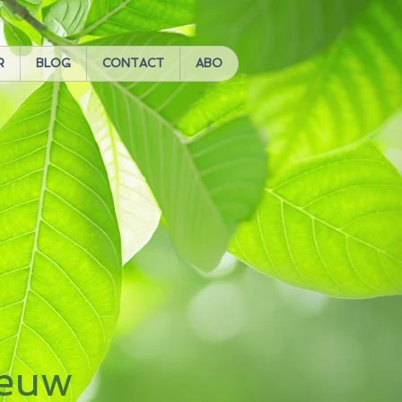
R
BLOG
CONTACT
ABO
eeuw