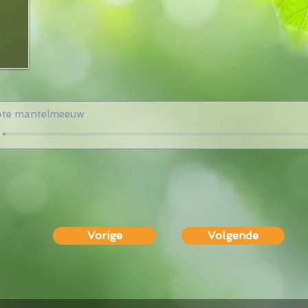
ote mantelmeeuw
Vorige
Volgende