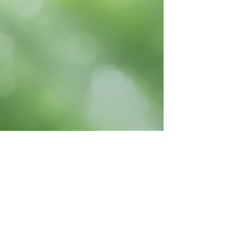
© 2026 - De slimste vogelgids
Uitgeverij Houtekiet I Schaliënstraat 1 bus 11 I
2000 Antwerpen I
+32 (0) 3 355 28 35
I