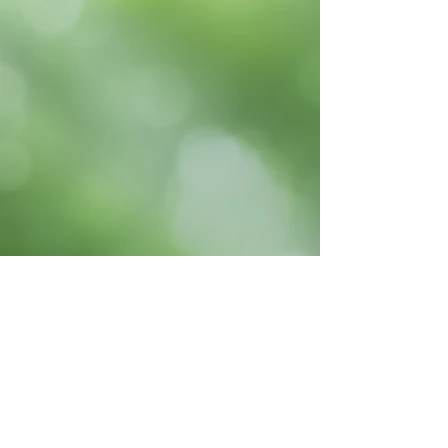
© 2026 - De slimste vogelgids
Uitgeverij Houtekiet I Schaliënstraat 1 bus 11 I
2000 Antwerpen I
+32 (0) 3 355 28 35
I