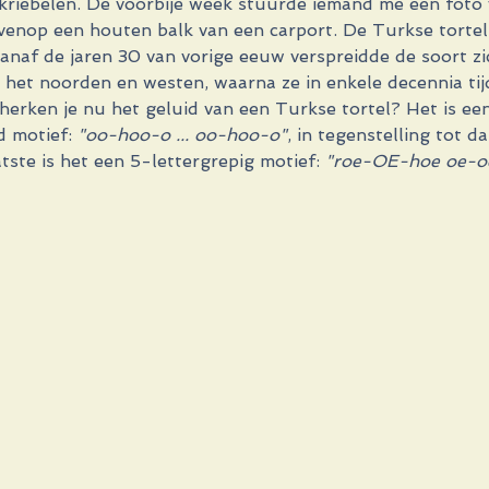
e kriebelen. De voorbije week stuurde iemand me een foto
venop een houten balk van een carport. De Turkse tortel 
anaf de jaren 30 van vorige eeuw verspreidde de soort zi
et noorden en westen, waarna ze in enkele decennia tij
herken je nu het geluid van een Turkse tortel? Het is ee
d motief: 
"oo-hoo-o ... oo-hoo-o"
, in tegenstelling tot d
atste is het een 5-lettergrepig motief: 
"roe-OE-hoe oe-o