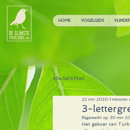
HOME
VOGELGIDS
VLINDE
Alle berichten
22 mrt 2020
1 minuten 
3-lettergr
Bijgewerkt op:
30 mrt 2
Het gekoer van Turkse