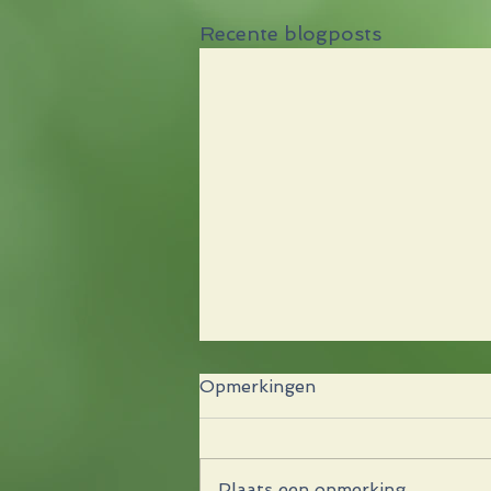
Recente blogposts
Opmerkingen
Twiet ...
Plaats een opmerking...