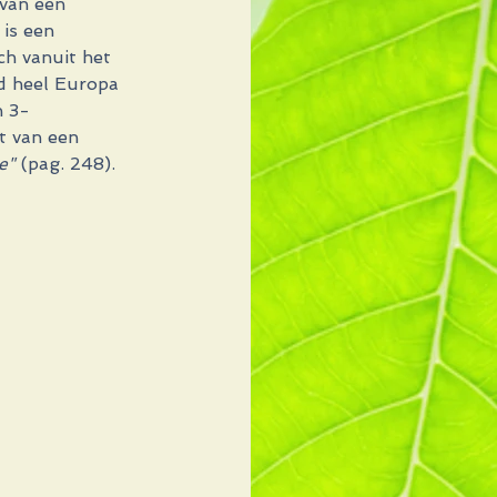
 van een 
is een 
ch vanuit het 
d heel Europa 
n 3-
at van een 
e" 
(pag. 248).