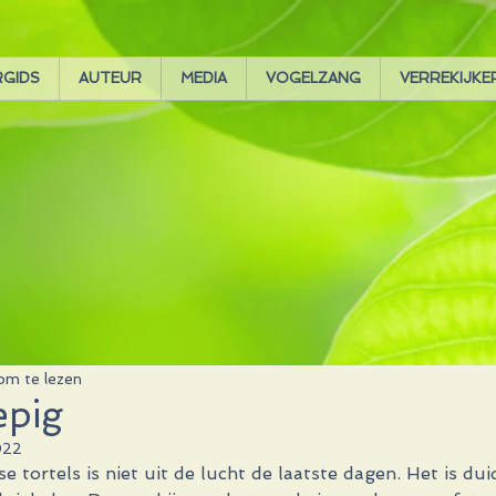
RGIDS
AUTEUR
MEDIA
VOGELZANG
VERREKIJKE
om te lezen
epig
022
 tortels is niet uit de lucht de laatste dagen. Het is duide