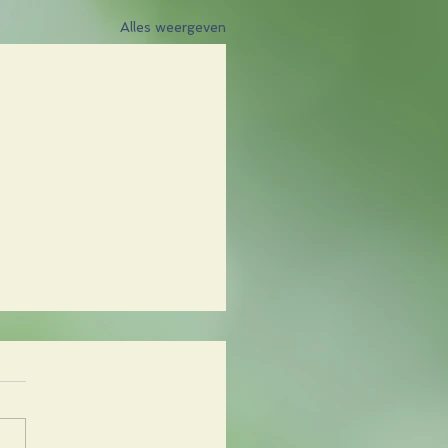
Alles weergeven
rmiek